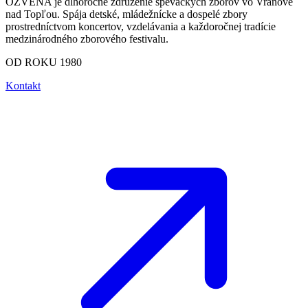
OZVENA je dlhoročné združenie speváckych zborov vo Vranove
nad Topľou. Spája detské, mládežnícke a dospelé zbory
prostredníctvom koncertov, vzdelávania a každoročnej tradície
medzinárodného zborového festivalu.
OD ROKU 1980
Kontakt