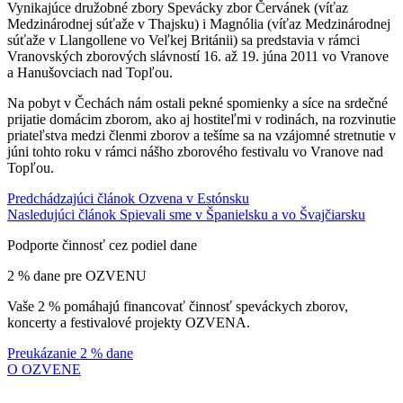
Vynikajúce družobné zbory Spevácky zbor Červánek (víťaz
Medzinárodnej súťaže v Thajsku) i Magnólia (víťaz Medzinárodnej
súťaže v Llangollene vo Veľkej Británii) sa predstavia v rámci
Vranovských zborových slávností 16. až 19. júna 2011 vo Vranove
a Hanušovciach nad Topľou.
Na pobyt v Čechách nám ostali pekné spomienky a síce na srdečné
prijatie domácim zborom, ako aj hostiteľmi v rodinách, na rozvinutie
priateľstva medzi členmi zborov a tešíme sa na vzájomné stretnutie v
júni tohto roku v rámci nášho zborového festivalu vo Vranove nad
Topľou.
Predchádzajúci článok
Ozvena v Estónsku
Nasledujúci článok
Spievali sme v Španielsku a vo Švajčiarsku
Podporte činnosť cez podiel dane
2 % dane pre OZVENU
Vaše 2 % pomáhajú financovať činnosť speváckych zborov,
koncerty a festivalové projekty OZVENA.
Preukázanie 2 % dane
O OZVENE