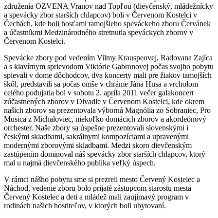
združenia OZVENA Vranov nad Topľou (dievčenský, mládežnícky
a spevácky zbor starších chlapcov) boli v Červenom Kostelci v
Čechách, kde boli hosťami tamojšieho speváckeho zboru Červánek
a účastníkmi Medzinárodného stretnutia speváckych zborov v
Červenom Kostelci.
Spevácke zbory pod vedením Vilmy Krauspeovej, Radovana Zajíca
a s klavírnym sprievodom Viktórie Gabronovej počas svojho pobytu
spievali v dome dôchodcov, dva koncerty mali pre žiakov tamojších
škôl, predstavili sa počas omše v chráme Jána Husa a vrcholom
celého podujatia bol v sobotu 2. apríla 2011 večer galakoncert
zúčastnených zborov v Divadle v Červenom Kostelci, kde okrem
našich zborov sa prezentovala výborná Magnólia zo Sobraniec, Pro
Musica z Michaloviec, niekoľko domácich zborov a akordeónový
orchester. Naše zbory sa úspešne prezentovali slovenskými i
českými skladbami, sakrálnymi kompozíciami a upravenými
modernými zborovými skladbami. Medzi skoro dievčenským
zastúpením dominoval náš spevácky zbor starších chlapcov, ktorý
mal u najmä dievčenského publika veľký úspech.
V rámci nášho pobytu sme si prezreli mesto Červený Kostelec a
Náchod, vedenie zboru bolo prijaté zástupcom starostu mesta
Červený Kostelec a deti a mládež mali zaujímavý program v
rodinách našich hostiteľov, v ktorých boli ubytovaní.