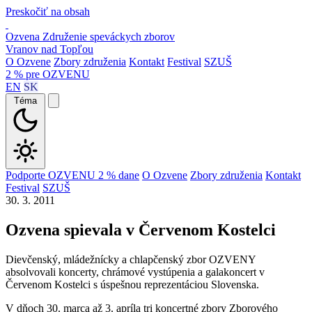
Preskočiť na obsah
Ozvena
Združenie speváckych zborov
Vranov nad Topľou
O Ozvene
Zbory združenia
Kontakt
Festival
SZUŠ
2 % pre OZVENU
EN
SK
Téma
Podporte OZVENU 2 % dane
O Ozvene
Zbory združenia
Kontakt
Festival
SZUŠ
30. 3. 2011
Ozvena spievala v Červenom Kostelci
Dievčenský, mládežnícky a chlapčenský zbor OZVENY
absolvovali koncerty, chrámové vystúpenia a galakoncert v
Červenom Kostelci s úspešnou reprezentáciou Slovenska.
V dňoch 30. marca až 3. apríla tri koncertné zbory Zborového