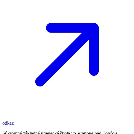
odkaz
Súkromná základná umelecká škola vo Vranove nad Topľou