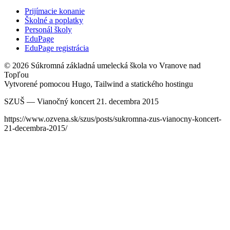
Prijímacie konanie
Školné a poplatky
Personál školy
EduPage
EduPage registrácia
© 2026 Súkromná základná umelecká škola vo Vranove nad
Topľou
Vytvorené pomocou Hugo, Tailwind a statického hostingu
SZUŠ — Vianočný koncert 21. decembra 2015
https://www.ozvena.sk/szus/posts/sukromna-zus-vianocny-koncert-
21-decembra-2015/