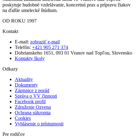
poskytuje hudobné vzdelávanie, koncertnú prax a prípravu žiakov
na ďalšie umelecké štúdium.
OD ROKU 1997
Kontakt
E-mail:
zobraziť e-mail
Telefón:
+421 905 271 374
Dobrianskeho 1651, 093 01 Vranov nad Topľou, Slovensko
Kontakty školy
Odkazy
Aktuality
Dokumenty
Zápisnice z porád
Správa o VV činnosti
Facebook profil
Združenie Ozvena
Ochrana súkromia
Cookies
Vyhlásenie o prístupnosti
Pre rodičov