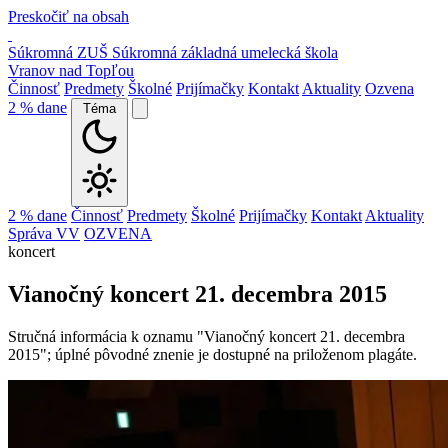
Preskočiť na obsah
Súkromná ZUŠ
Súkromná základná umelecká škola
Vranov nad Topľou
Činnosť
Predmety
Školné
Prijímačky
Kontakt
Aktuality
Ozvena
2 % dane
Téma
2 % dane
Činnosť
Predmety
Školné
Prijímačky
Kontakt
Aktuality
Správa VV
OZVENA
koncert
Vianočný koncert 21. decembra 2015
Stručná informácia k oznamu "Vianočný koncert 21. decembra
2015"; úplné pôvodné znenie je dostupné na priloženom plagáte.