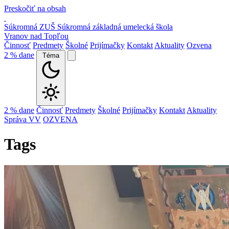
Preskočiť na obsah
Súkromná ZUŠ
Súkromná základná umelecká škola
Vranov nad Topľou
Činnosť
Predmety
Školné
Prijímačky
Kontakt
Aktuality
Ozvena
2 % dane
Téma
2 % dane
Činnosť
Predmety
Školné
Prijímačky
Kontakt
Aktuality
Správa VV
OZVENA
Tags