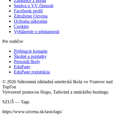
Zápisnice z porád
Správa o VV činnosti
Facebook profil
Združenie Ozvena
Ochrana súkromia
Cookies
Vyhlásenie o prístupnosti
Pre rodičov
Prijímacie konanie
Školné a poplatky
Personál školy
EduPage
EduPage registrácia
© 2026 Súkromná základná umelecká škola vo Vranove nad
Topľou
Vytvorené pomocou Hugo, Tailwind a statického hostingu
SZUŠ — Tags
https://www.ozvena.sk/szus/tags/