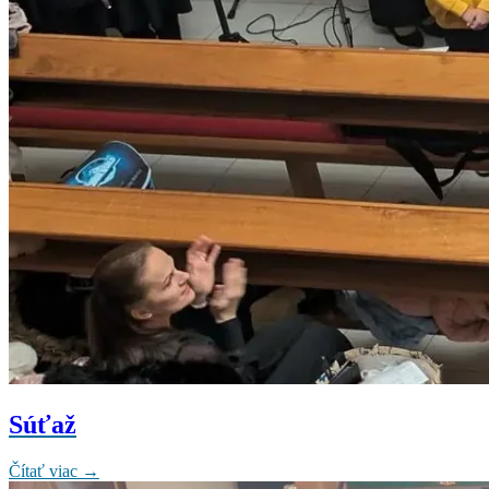
Súťaž
Čítať viac →