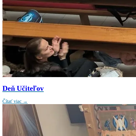
Deň Učiteľov
Čítať viac →