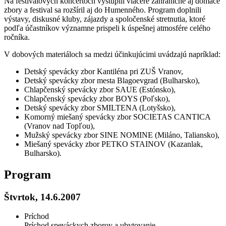
Na festivalových koncertoch vystúpili viaceré zahraničné aj domáce
zbory a festival sa rozšíril aj do Humenného. Program doplnili
výstavy, diskusné kluby, zájazdy a spoločenské stretnutia, ktoré
podľa účastníkov významne prispeli k úspešnej atmosfére celého
ročníka.
V dobových materiáloch sa medzi účinkujúcimi uvádzajú napríklad:
Detský spevácky zbor Kantiléna pri ZUŠ Vranov,
Detský spevácky zbor mesta Blagoevgrad (Bulharsko),
Chlapčenský spevácky zbor SAUE (Estónsko),
Chlapčenský spevácky zbor BOYS (Poľsko),
Detský spevácky zbor SMILTENA (Lotyšsko),
Komorný miešaný spevácky zbor SOCIETAS CANTICA
(Vranov nad Topľou),
Mužský spevácky zbor SINE NOMINE (Miláno, Taliansko),
Miešaný spevácky zbor PETKO STAINOV (Kazanlak,
Bulharsko).
Program
Štvrtok, 14.6.2007
Príchod
Príchod speváckych zborov a ubytovanie.