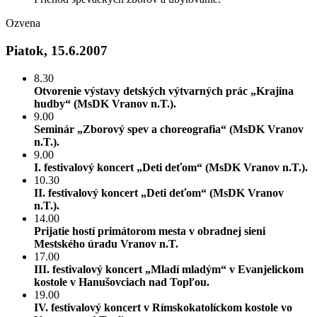
Ozvena
Piatok, 15.6.2007
8.30
Otvorenie výstavy detských výtvarných prác „Krajina
hudby“ (MsDK Vranov n.T.).
9.00
Seminár „Zborový spev a choreografia“ (MsDK Vranov
n.T.).
9.00
I. festivalový koncert „Deti deťom“ (MsDK Vranov n.T.).
10.30
II. festivalový koncert „Deti deťom“ (MsDK Vranov
n.T.).
14.00
Prijatie hostí primátorom mesta v obradnej sieni
Mestského úradu Vranov n.T.
17.00
III. festivalový koncert „Mladí mladým“ v Evanjelickom
kostole v Hanušovciach nad Topľou.
19.00
IV. festivalový koncert v Rímskokatolíckom kostole vo