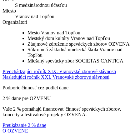
S medzinárodnou účasťou
Miesto
Vranov nad Topľou
Organizátori
Mesto Vranov nad Topľou
Mestský dom kultúry Vranov nad Topľou
Záujmové združenie speváckych zborov OZVENA
Súkromná základná umelecká škola Vranov nad
Topľou
Miešaný spevácky zbor SOCIETAS CANTICA
Predchádzajúci ročník
XIX. Vranovské zborové slávnosti
Nasledujúci ročník
XXI. Vranovské zborové slávnosti
Podporte činnosť cez podiel dane
2 % dane pre OZVENU
Vaše 2 % pomáhajú financovať činnosť speváckych zborov,
koncerty a festivalové projekty OZVENA.
Preukázanie 2 % dane
O OZVENE