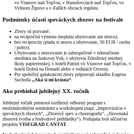
vo Vranove nad Topľou, v Hanušovciach nad Topľou, vo
Vyšnom Žipove a v ďalších obciach regiónu.
Podmienky účasti speváckych zborov na festivale
Zbory sú pozvané:
na recipročnú výmenu (neplatia ubytovanie ani stravu),
bez reciprocity (platia si stravu a ubytovanie, 50 EUR / osoba
/ pobyt).
Ubytovanie a stravovanie je zabezpečené v rekreačnom
stredisku na Juskovej Voli, v ubytovni Združenej strednej
školy papierenskej, v hoteli Patriot vo Vranove nad Topľou, v
hoteli Dobrá na Domaši alebo v rodinách Ozveny.
Pre spoločný galakoncert zbory pripravujú skladbu Eugena
Suchoňa
„Aká si mi krásna“
.
Ako prebiehal jubilejný XX. ročník
Jubilejný ročník priniesol rozšírený odborný program s
medzinárodnými seminármi a workshopmi (napr. „Improvizácia v
speváckych zboroch“, „Zborový spev a choreografia“, „Slovenská
zborová tvorba a festivalové prehliadky“). Podujatia boli súčasťou
projektu
VISEGRAD CANTAT
.