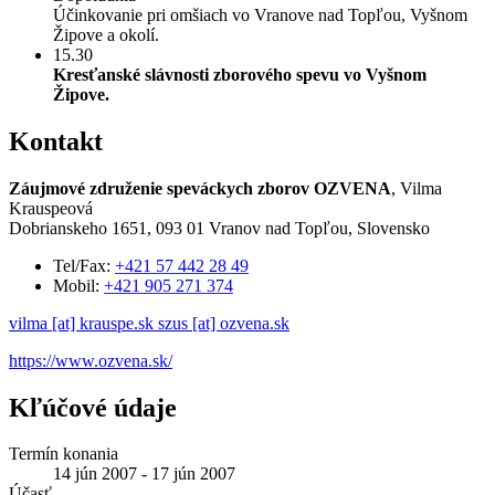
Účinkovanie pri omšiach vo Vranove nad Topľou, Vyšnom
Žipove a okolí.
15.30
Kresťanské slávnosti zborového spevu vo Vyšnom
Žipove.
Kontakt
Záujmové združenie speváckych zborov OZVENA
, Vilma
Krauspeová
Dobrianskeho 1651, 093 01 Vranov nad Topľou, Slovensko
Tel/Fax:
+421 57 442 28 49
Mobil:
+421 905 271 374
vilma [at] krauspe.sk
szus [at] ozvena.sk
https://www.ozvena.sk/
Kľúčové údaje
Termín konania
14 jún 2007 - 17 jún 2007
Účasť