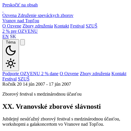
Preskočiť na obsah
Ozvena
Združenie speváckych zborov
Vranov nad Topľou
O Ozvene
Zbory združenia
Kontakt
Festival
SZUŠ
2 % pre OZVENU
EN
SK
Téma
Podporte OZVENU 2 % dane
O Ozvene
Zbory združenia
Kontakt
Festival
SZUŠ
Ročník 20
14 jún 2007 - 17 jún 2007
Zborový festival s medzinárodnou účasťou
XX. Vranovské zborové slávnosti
Jubilejný nesúťažný zborový festival s medzinárodnou účasťou,
workshopmi a galakoncertom vo Vranove nad Topľou.