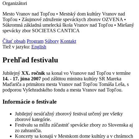
Organizátori
Mesto Vranov nad Topľou • Mestský dom kultúry Vranov nad
Topľou • Záujmové združenie speváckych zborov OZVENA •
Súkromná základná umelecká škola Vranov nad Topľou • Miešaný
spevácky zbor SOCIETAS CANTICA
Čítať obsah
Program
Súbory
Kontakt
Tiež v jazyku:
English
Prehľad festivalu
Jubilejný
XX. ročník
sa konal vo Vranove nad Topľou v termíne
14. - 17. júna 2007
pod záštitou ministra kultúry SR Mareka
Maďariča a primátora mesta Vranov nad Topľou Tomáša Leša, s
podporou Vyšehradského fondu a mesta Vranov nad Topľou.
Informácie o festivale
Jubilejný nesúťažný zborový festival určený pre všetky
zborové kategórie.
Festivalu sa môžu zúčastniť spevácke zbory zo Slovenska aj
zo zahraničia.
Koncerty sa konajú v Mestskom dome kultúry a v chrámoch